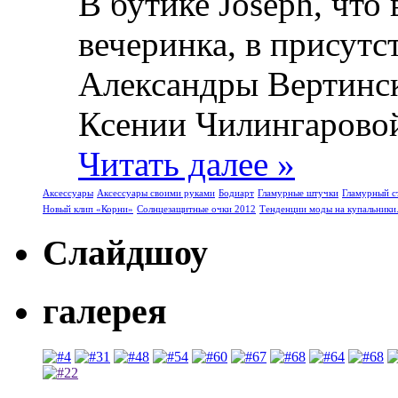
В бутике Joseph, что 
вечеринка, в присут
Александры Вертинск
Ксении Чилингаровой 
Читать далее »
Аксессуары
Аксессуары своими руками
Бодиарт
Гламурные штучки
Гламурный с
Новый клип «Корни»
Солнцезащитные очки 2012
Тенденции моды на купальники
Слайдшоу
галерея