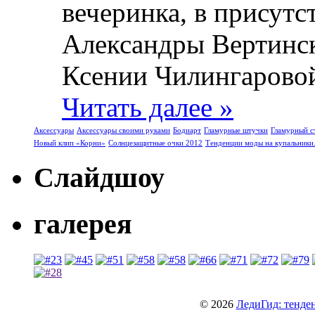
вечеринка, в присут
Александры Вертинск
Ксении Чилингаровой 
Читать далее »
Аксессуары
Аксессуары своими руками
Бодиарт
Гламурные штучки
Гламурный с
Новый клип «Корни»
Солнцезащитные очки 2012
Тенденции моды на купальники
Слайдшоу
галерея
© 2026
ЛедиГид: тенден