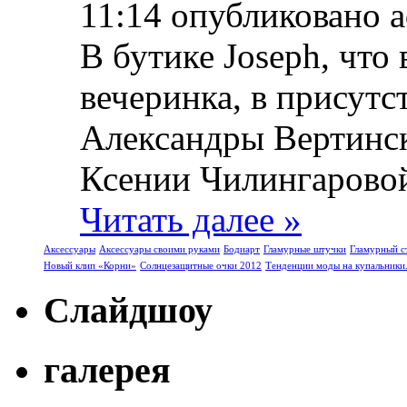
11:14 опубликовано 
В бутике Joseph, что 
вечеринка, в присут
Александры Вертинск
Ксении Чилингаровой 
Читать далее »
Аксессуары
Аксессуары своими руками
Бодиарт
Гламурные штучки
Гламурный с
Новый клип «Корни»
Солнцезащитные очки 2012
Тенденции моды на купальники
Слайдшоу
галерея