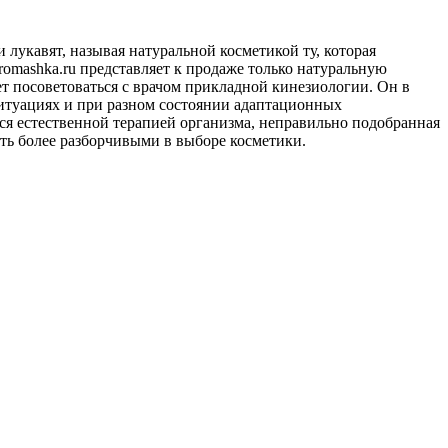
лукавят, называя натуральной косметикой ту, которая
aromashka.ru представляет к продаже только натуральную
ует посоветоваться с врачом прикладной кинезиологии. Он в
ситуациях и при разном состоянии адаптационных
тся естественной терапией организма, неправильно подобранная
ыть более разборчивыми в выборе косметики.