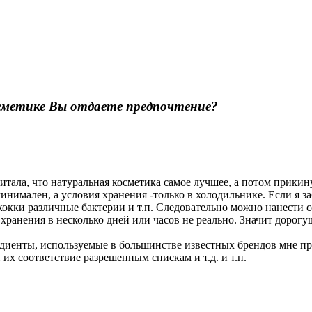
сметике Вы отдаете предпочтение?
читала, что натуральная косметика самое лучшее, а потом прикину
инимален, а условия хранения -только в холодильнике. Если я за
ококки различные бактерии и т.п. Следовательно можно нанести се
хранения в несколько дней или часов не реально. Значит дорогу
едиенты, используемые в большинстве известных брендов мне про
их соответствие разрешенным спискам и т.д. и т.п.