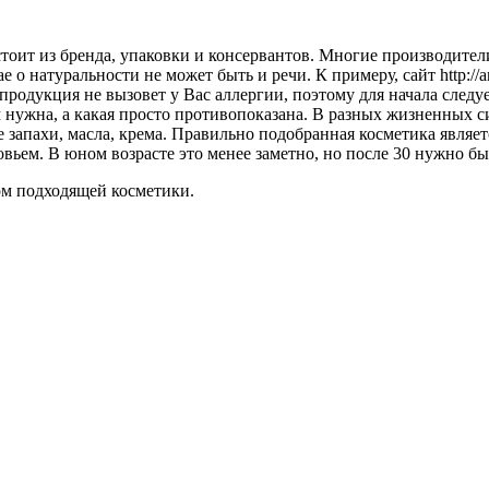
оит из бренда, упаковки и консервантов. Многие производители 
 о натуральности не может быть и речи. К примеру, сайт http://
 продукция не вызовет у Вас аллергии, поэтому для начала след
м нужна, а какая просто противопоказана. В разных жизненных 
е запахи, масла, крема. Правильно подобранная косметика являе
овьем. В юном возрасте это менее заметно, но после 30 нужно б
м подходящей косметики.