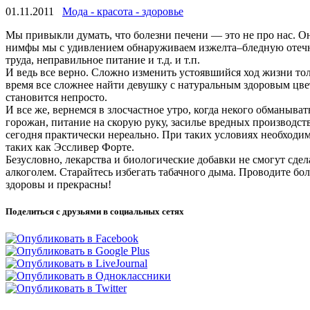
01.11.2011
Мода - красота - здоровье
Мы привыкли думать, что болезни печени — это не про нас. Он
нимфы
мы с удивлением обнаруживаем изжелта–бледную отечн
труда, неправильное питание и т.д. и т.п.
И ведь все верно. Сложно изменить устоявшийся ход жизни толь
время все сложнее найти девушку с натуральным здоровым цве
становится непросто.
И все же, вернемся в злосчастное утро, когда некого обманыв
горожан, питание на скорую руку, засилье вредных производст
сегодня практически нереально. При таких условиях необход
таких как Эссливер Форте.
Безусловно, лекарства и биологические добавки не смогут сдел
алкоголем. Старайтесь избегать табачного дыма. Проводите бо
здоровы и прекрасны!
Поделиться с друзьями в социальных сетях