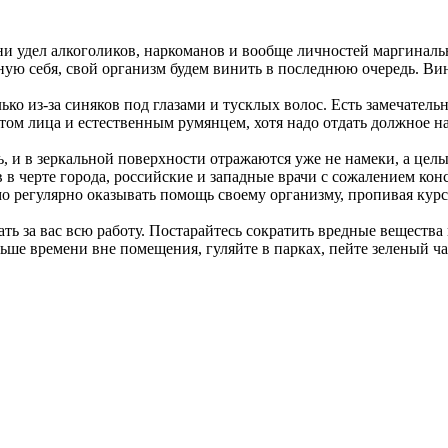
и удел алкоголиков, наркоманов и вообще личностей маргинальн
ую себя, свой организм будем винить в последнюю очередь. Ви
ко из-за синяков под глазами и тусклых волос. Есть замечатель
том лица и естественным румянцем, хотя надо отдать должное 
ать, и в зеркальной поверхности отражаются уже не намеки, а 
в в черте города, российские и западные врачи с сожалением ко
имо регулярно оказывать помощь своему организму, пропивая ку
ать за вас всю работу. Постарайтесь сократить вредные веществ
льше времени вне помещения, гуляйте в парках, пейте зеленый ч