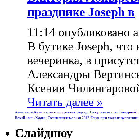
празднике Joseph в
11:14 опубликовано 
В бутике Joseph, что 
вечеринка, в присут
Александры Вертинск
Ксении Чилингаровой 
Читать далее »
Аксессуары
Аксессуары своими руками
Бодиарт
Гламурные штучки
Гламурный с
Новый клип «Корни»
Солнцезащитные очки 2012
Тенденции моды на купальники
Слайдшоу