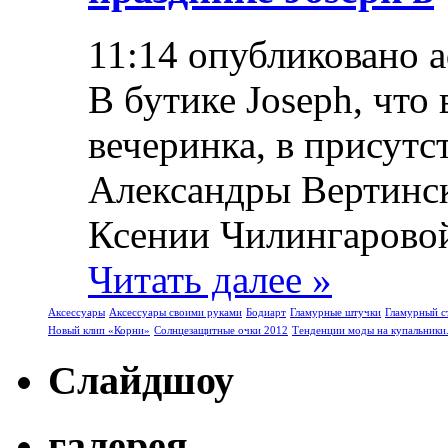
11:14 опубликовано 
В бутике Joseph, что 
вечеринка, в присут
Александры Вертинск
Ксении Чилингаровой 
Читать далее »
Аксессуары
Аксессуары своими руками
Бодиарт
Гламурные штучки
Гламурный с
Новый клип «Корни»
Солнцезащитные очки 2012
Тенденции моды на купальники
Слайдшоу
галерея