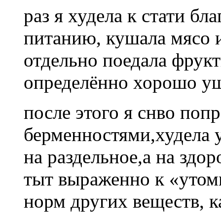
раз я худела к стати б
питанию, кушала мясо 
отдельно поедала фрукт
определённо хорошо уш
после этого я снво попр
берменностями,худела у
на раздельное,а на здо
тыт выраженно к «утом
норм других веществ, ка