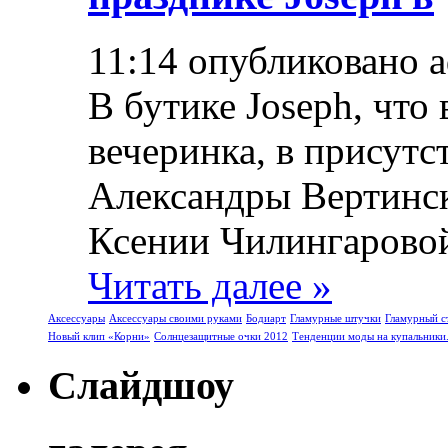
11:14 опубликовано 
В бутике Joseph, что 
вечеринка, в присут
Александры Вертинск
Ксении Чилингаровой 
Читать далее »
Аксессуары
Аксессуары своими руками
Бодиарт
Гламурные штучки
Гламурный с
Новый клип «Корни»
Солнцезащитные очки 2012
Тенденции моды на купальники
Слайдшоу